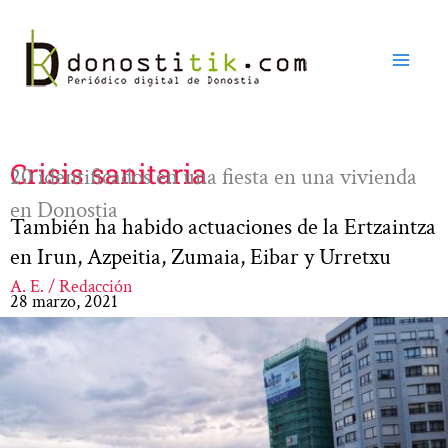
Ir
al
contenido
Crisis sanitaria
20 identificados en una fiesta en una vivienda
en Donostia
También ha habido actuaciones de la Ertzaintza
en Irun, Azpeitia, Zumaia, Eibar y Urretxu
A. E. / Redacción
28 marzo, 2021