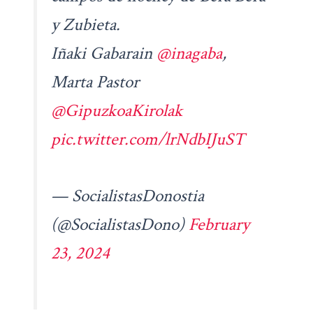
y Zubieta.
Iñaki Gabarain
@inagaba
,
Marta Pastor
@GipuzkoaKirolak
pic.twitter.com/lrNdbIJuST
— SocialistasDonostia
(@SocialistasDono)
February
23, 2024