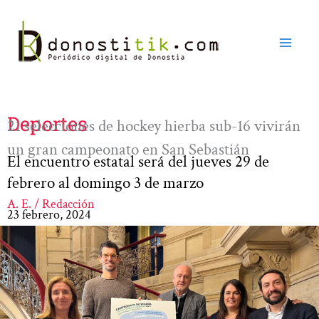
Ir
al
contenido
Deportes
21 selecciones de hockey hierba sub-16 vivirán
un gran campeonato en San Sebastián
El encuentro estatal será del jueves 29 de
febrero al domingo 3 de marzo
A. E. / Redacción
23 febrero, 2024