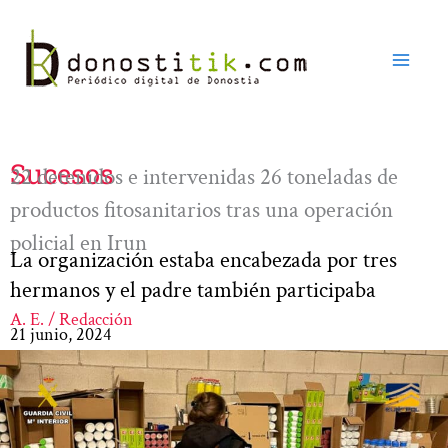
Ir
al
contenido
Sucesos
22 detenidos e intervenidas 26 toneladas de
productos fitosanitarios tras una operación
policial en Irun
La organización estaba encabezada por tres
hermanos y el padre también participaba
A. E. / Redacción
21 junio, 2024