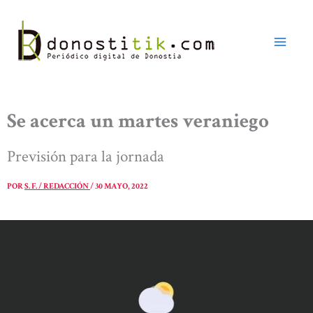
Ir
al
contenido
Se acerca un martes veraniego
Previsión para la jornada
POR
S. F. / REDACCIÓN
/
30 MAYO, 2022