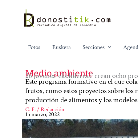
Ir
al
contenido
Fotos
Euskera
Secciones
Agend
Medio ambiente
26 jóvenes ‘ekoliderrak’ crean ocho pr
Este programa formativo en el que col
frutos, como estos proyectos sobre los r
producción de alimentos y los modelos 
C. F. / Redacción
15 marzo, 2022