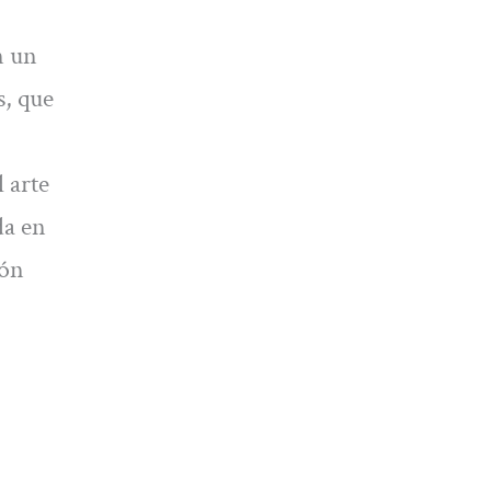
n un
s, que
 arte
da en
ión