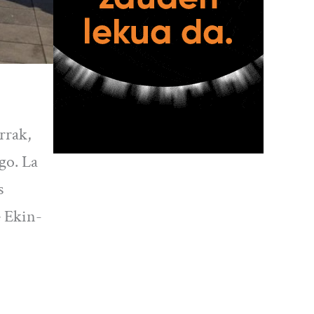
rrak,
go. La
s
e Ekin-