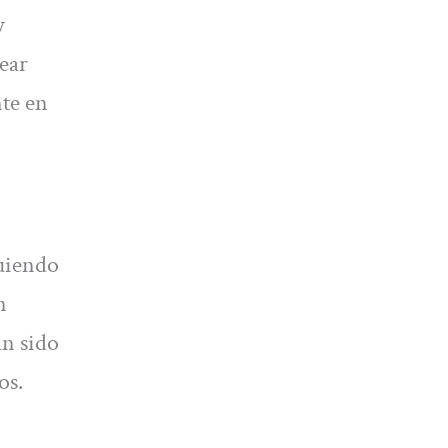
y
ear
nte en
guiendo
n
n sido
os.