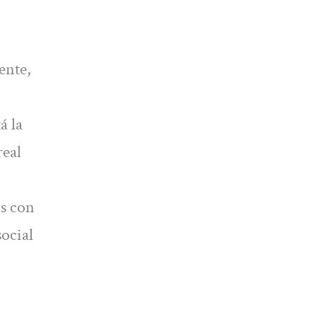
ente,
á la
real
os con
ocial