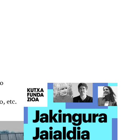
do
, etc.