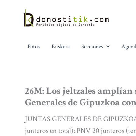
Ir
al
contenido
Fotos
Euskera
Secciones
Agend
26M: Los jeltzales amplían 
Generales de Gipuzkoa con
JUNTAS GENERALES DE GIPUZKOA Jun
junteros en total): PNV 20 junteros (ten