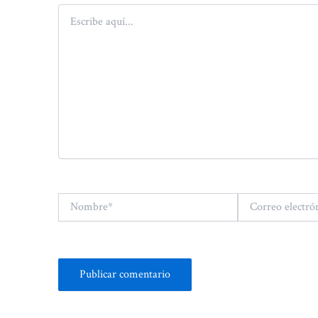
Escribe
aquí...
Nombre*
Correo
electrónico*