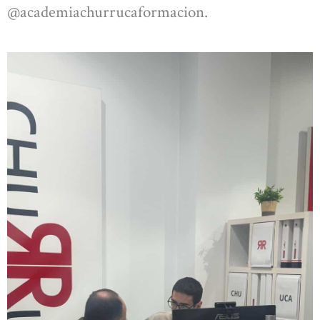
@academiachurrucaformacion.