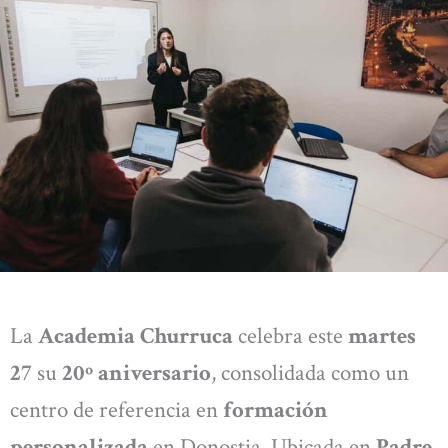
La
Academia Churruca
celebra este
martes
27
su
20º aniversario
, consolidada como un
centro de referencia en
formación
personalizada
en Donostia. Ubicada en
Padre