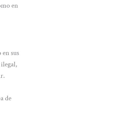
como en
 en sus
ilegal,
r.
ba de