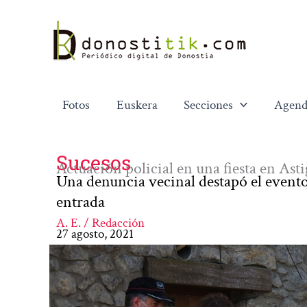
Ir
al
contenido
Fotos
Euskera
Secciones
Agend
Sucesos
Actuación policial en una fiesta en Ast
Una denuncia vecinal destapó el evento
entrada
A. E. / Redacción
27 agosto, 2021