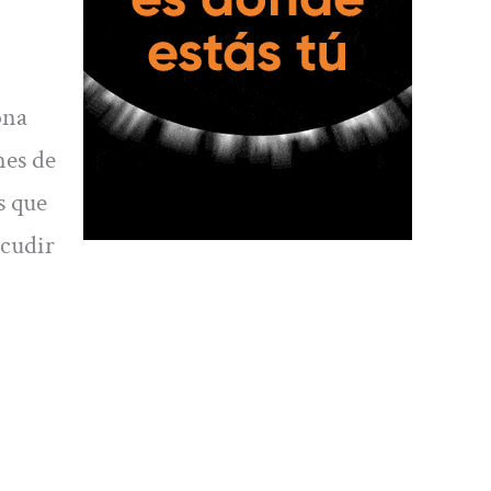
ona
nes de
s que
acudir