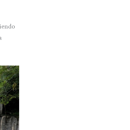
miendo
a