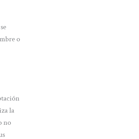
 se
ombre o
ptación
iza la
o no
us