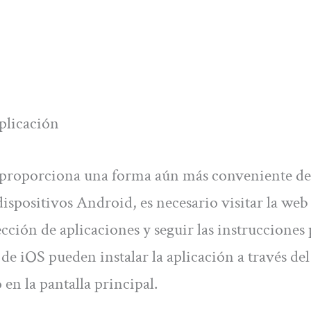
aplicación
o proporciona una forma aún más conveniente de
dispositivos Android, es necesario visitar la web 
ección de aplicaciones y seguir las instrucciones
de iOS pueden instalar la aplicación a través del
en la pantalla principal.