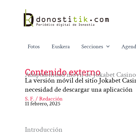
Ir
al
contenido
Fotos
Euskera
Secciones
Agend
Contenido externo
Adaptabilidad móvil de Jokabet Casino
La versión móvil del sitio Jokabet Cas
necesidad de descargar una aplicación
S. F. / Redacción
11 febrero, 2025
Introducción