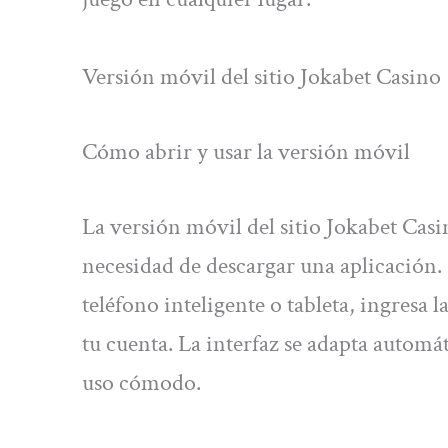
Versión móvil del sitio Jokabet Casino
Cómo abrir y usar la versión móvil
La versión móvil del sitio Jokabet Cas
necesidad de descargar una aplicación
teléfono inteligente o tableta, ingresa l
tu cuenta. La interfaz se adapta autom
uso cómodo.