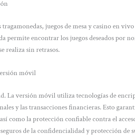
ión
as tragamonedas, juegos de mesa y casino en vivo
pida permite encontrar los juegos deseados por n
e realiza sin retrasos.
versión móvil
ad. La versión móvil utiliza tecnologías de encri
les y las transacciones financieras. Esto garant
 así como la protección confiable contra el acces
seguros de la confidencialidad y protección de s