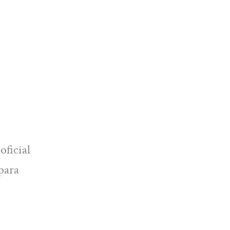
oficial
 para