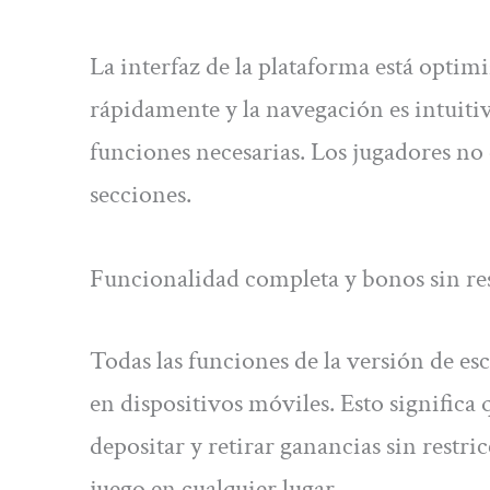
La interfaz de la plataforma está optimi
rápidamente y la navegación es intuiti
funciones necesarias. Los jugadores no 
secciones.
Funcionalidad completa y bonos sin re
Todas las funciones de la versión de es
en dispositivos móviles. Esto significa
depositar y retirar ganancias sin restr
juego en cualquier lugar.