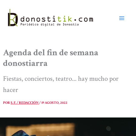
Ir
al
contenido
Agenda del fin de semana
donostiarra
Fiestas, conciertos, teatro... hay mucho por
hacer
POR
S. F. / REDACCIÓN
/
19 AGOSTO, 2022