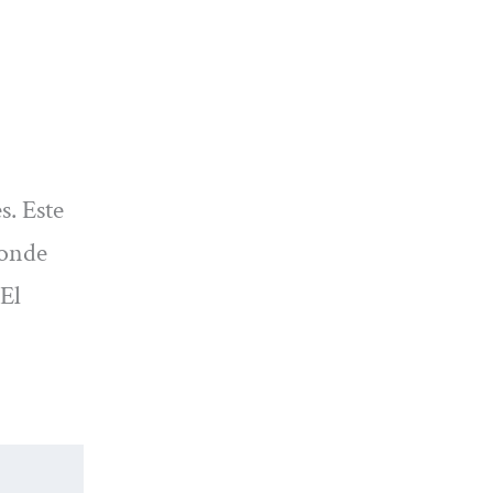
s. Este
donde
 El