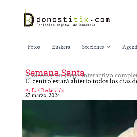
Ir
al
contenido
Fotos
Euskera
Secciones
Agend
Semana Santa
Ajolotes y un juego interactivo complet
El centro estará abierto todos los días d
A. E. / Redacción
27 marzo, 2024