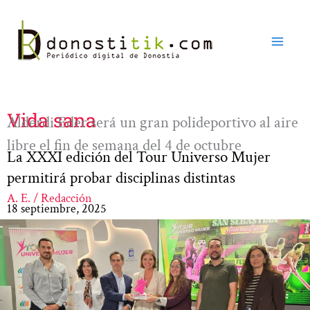
Ir
al
contenido
Vida sana
Alderdi Eder será un gran polideportivo al aire
libre el fin de semana del 4 de octubre
La XXXI edición del Tour Universo Mujer
permitirá probar disciplinas distintas
A. E. / Redacción
18 septiembre, 2025