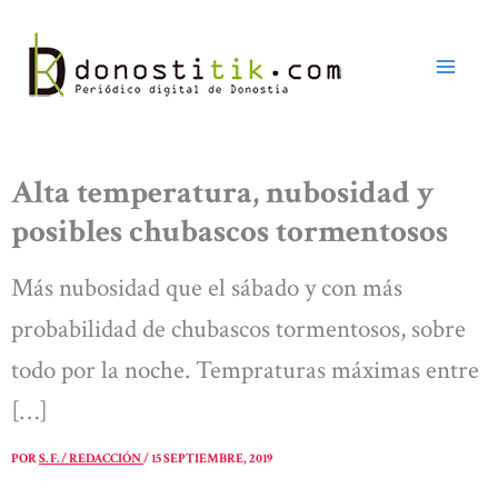
Ir
al
contenido
Alta temperatura, nubosidad y
posibles chubascos tormentosos
Más nubosidad que el sábado y con más
probabilidad de chubascos tormentosos, sobre
todo por la noche. Tempraturas máximas entre
[…]
POR
S. F. / REDACCIÓN
/
15 SEPTIEMBRE, 2019