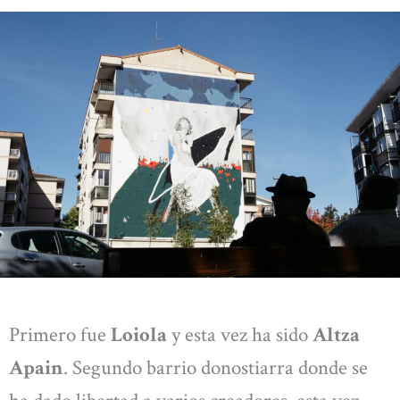
Primero fue
Loiola
y esta vez ha sido
Altza
Apain
. Segundo barrio donostiarra donde se