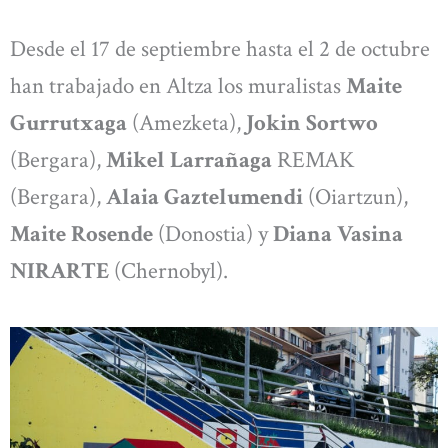
Desde el 17 de septiembre hasta el 2 de octubre
han trabajado en Altza los muralistas
Maite
Gurrutxaga
(Amezketa),
Jokin Sortwo
(Bergara),
Mikel Larrañaga
REMAK
(Bergara),
Alaia Gaztelumendi
(Oiartzun),
Maite Rosende
(Donostia) y
Diana Vasina
NIRARTE
(Chernobyl).