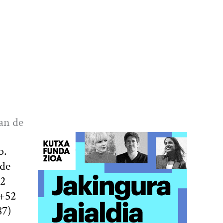
an de
o.
 de
42
 +52
87)