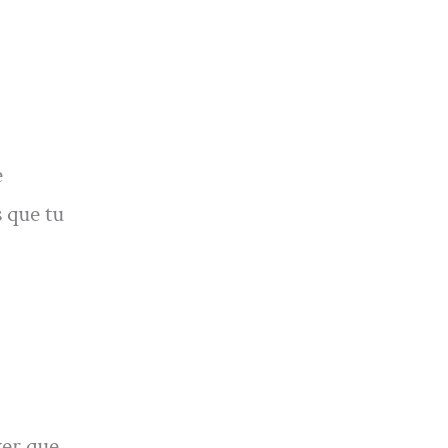
e
 que tu
ver que