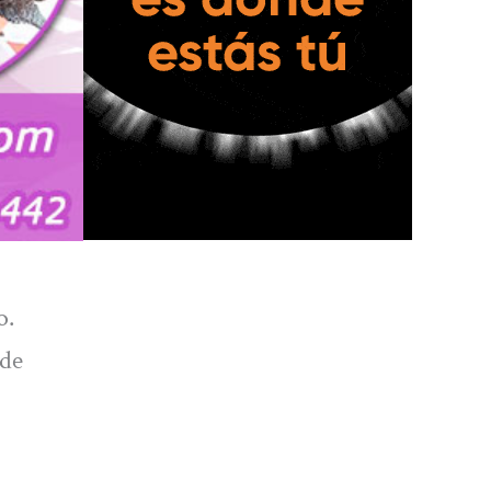
o.
 de