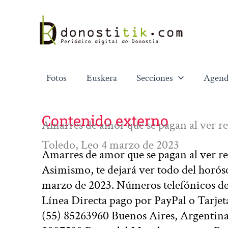
Ir
al
contenido
Fotos
Euskera
Secciones
Agend
Contenido externo
Amarres de amor que se pagan al ver re
Toledo, Leo 4 marzo de 2023
Amarres de amor que se pagan al ver re
Asimismo, te dejará ver todo del horósc
marzo de 2023. Números telefónicos d
Línea Directa pago por PayPal o Tarje
(55) 85263960 Buenos Aires, Argentina