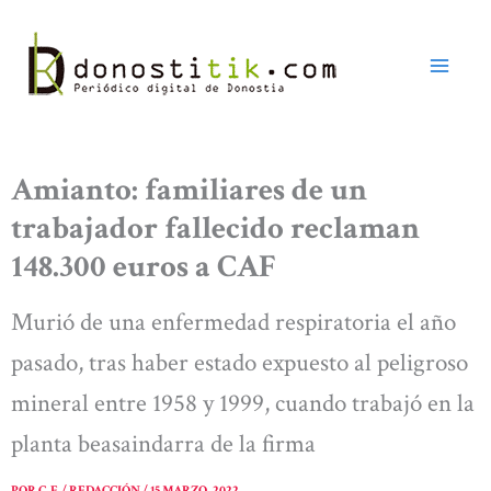
Ir
al
contenido
Amianto: familiares de un
trabajador fallecido reclaman
148.300 euros a CAF
Murió de una enfermedad respiratoria el año
pasado, tras haber estado expuesto al peligroso
mineral entre 1958 y 1999, cuando trabajó en la
planta beasaindarra de la firma
POR
C. F. / REDACCIÓN
/
15 MARZO, 2022