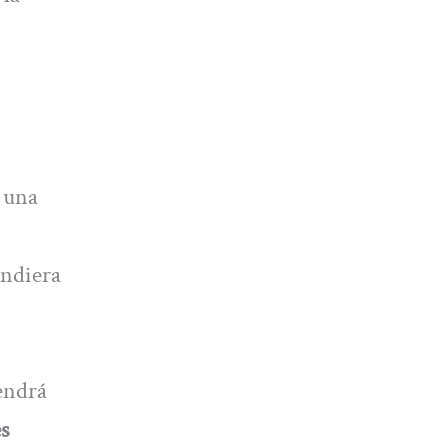
ó una
ondiera
endrá
es