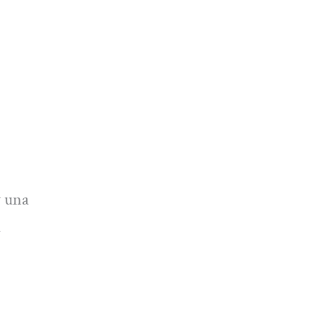
y una
a