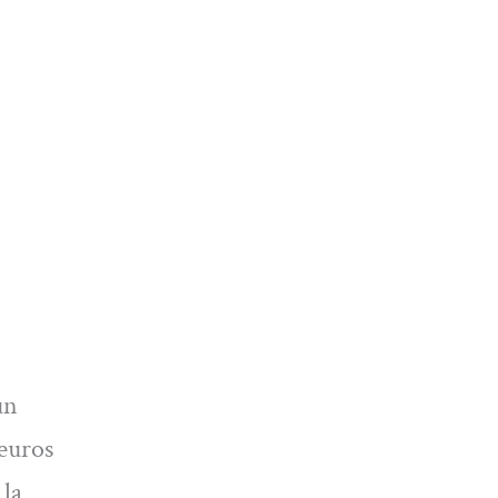
un
 euros
 la