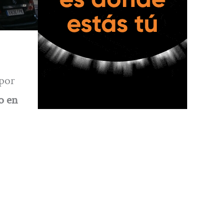
 por
o en