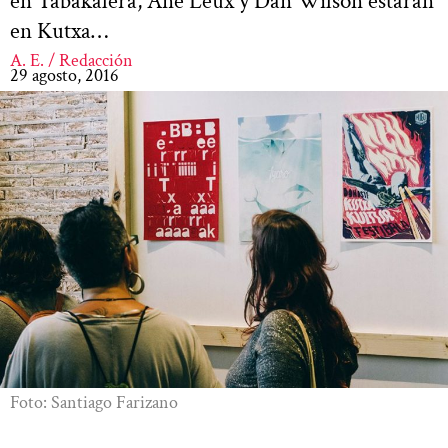
en Tabakalera, Ane Leux y Dan Wilson estarán
en Kutxa…
A. E. / Redacción
29 agosto, 2016
Foto: Santiago Farizano