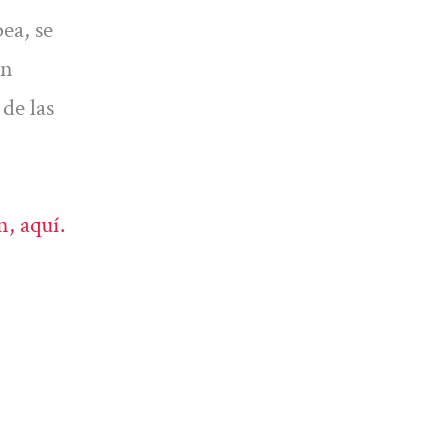
ea, se
ón
 de las
n, aquí.