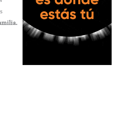
s
amilia.