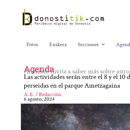
Ir
al
contenido
Fotos
Euskera
Secciones
Agend
Agenda
Aranzadi invita a saber más sobre ast
Las actividades serán entre el 8 y el 1
perseidas en el parque Ametzagaina
A. E. / Redacción
6 agosto, 2024