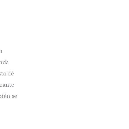
n
enda
sta dé
urante
bién se