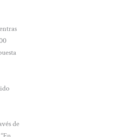
entras
:00
puesta
sido
avés de
 “En