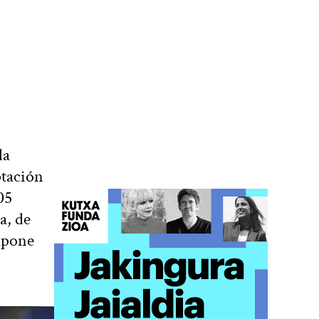
la
ptación
05
a, de
supone