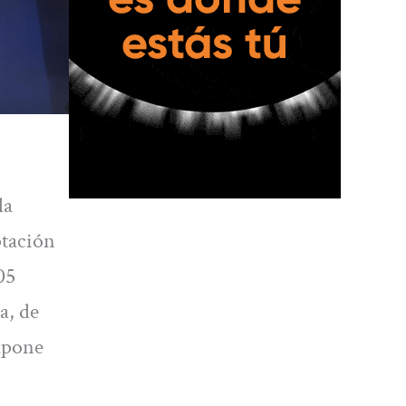
la
ptación
05
a, de
supone