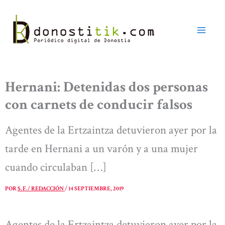
Ir
al
contenido
Hernani: Detenidas dos personas
con carnets de conducir falsos
Agentes de la Ertzaintza detuvieron ayer por la
tarde en Hernani a un varón y a una mujer
cuando circulaban […]
POR
S. F. / REDACCIÓN
/
14 SEPTIEMBRE, 2019
Agentes de la Ertzaintza detuvieron ayer por la