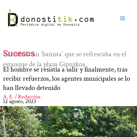
Ir
al
contenido
Sucesos
Arrestado un ‘bañista’ que se refrescaba en el
estanque de la plaza Gipuzkoa
El hombre se resistía a salir y finalmente, tras
recibir refuerzos, los agentes municipales se lo
han llevado detenido
A. E. / Redacción
12 agosto, 2023