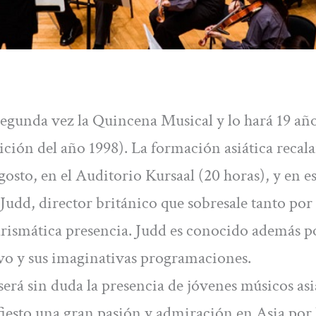
segunda vez la Quincena Musical y lo hará 19 añ
dición del año 1998). La formación asiática recal
osto, en el Auditorio Kursaal (20 horas), y en es
 Judd, director británico que sobresale tanto por
rismática presencia. Judd es conocido además p
vo y sus imaginativas programaciones.
será sin duda la presencia de jóvenes músicos asi
fiesto una gran pasión y admiración en Asia por 