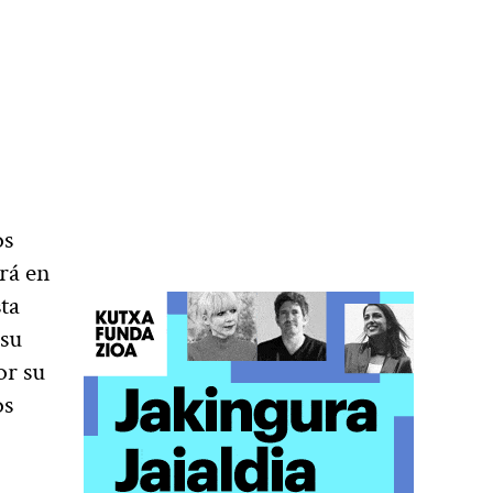
os
ará en
ta
 su
or su
os