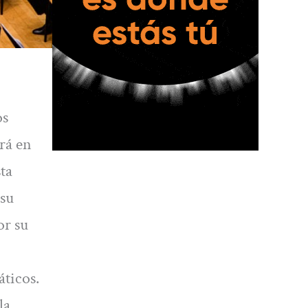
os
ará en
ta
 su
or su
áticos.
la