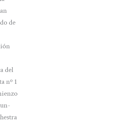
Han
ndo de
nión
a del
a nº 1
omienzo
hun-
hestra