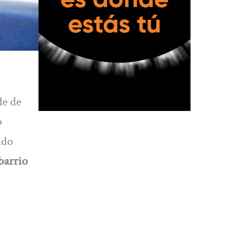
de de
o
ado
barrio