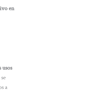
tivo en
s usos
 se
os a