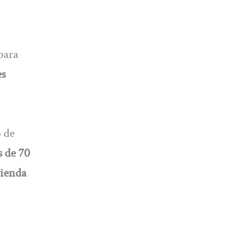
para
es
 de
s de 70
vienda