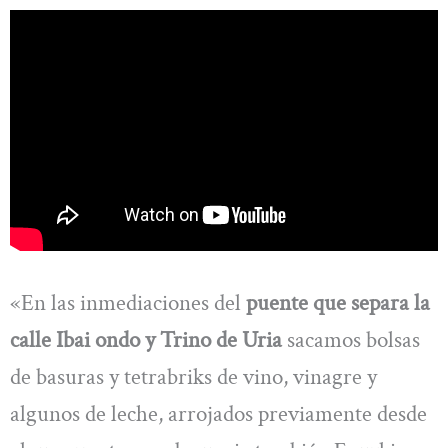
«En las inmediaciones del
puente que separa la
calle Ibai ondo y Trino de Uria
sacamos bolsas
de basuras y tetrabriks de vino, vinagre y
algunos de leche, arrojados previamente desde