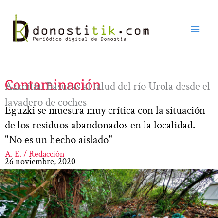
Ir
al
contenido
Contaminación
Azkoitia: Basuras al talud del río Urola desde el
lavadero de coches
Eguzki se muestra muy crítica con la situación
de los residuos abandonados en la localidad.
"No es un hecho aislado"
A. E. / Redacción
26 noviembre, 2020