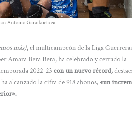
 Juan Antonio Garaikoetxea
emos más)
,
el multicampeón de la Liga Guerrera
r Amara Bera Bera, ha celebrado y cerrado la
 temporada 2022-23
con un nuevo récord,
destac
ha alcanzado la cifra de 918 abonos,
«un increm
erior».