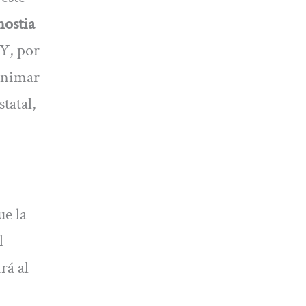
nostia
 Y, por
 animar
tatal,
ue la
l
rá al