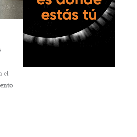
s
a el
ento