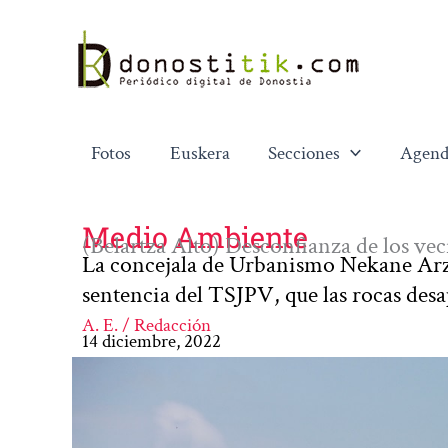
Ir
al
contenido
Fotos
Euskera
Secciones
Agend
Medio Ambiente
(Belartza Alto) Desconfianza de los veci
La concejala de Urbanismo Nekane Arza
sentencia del TSJPV, que las rocas desa
A. E. / Redacción
14 diciembre, 2022