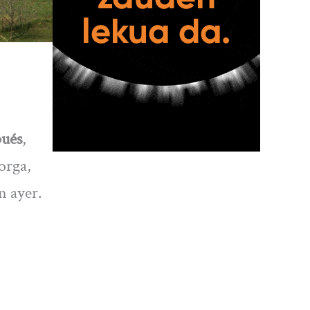
pués
,
orga,
n ayer.