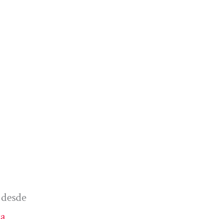
desde
za