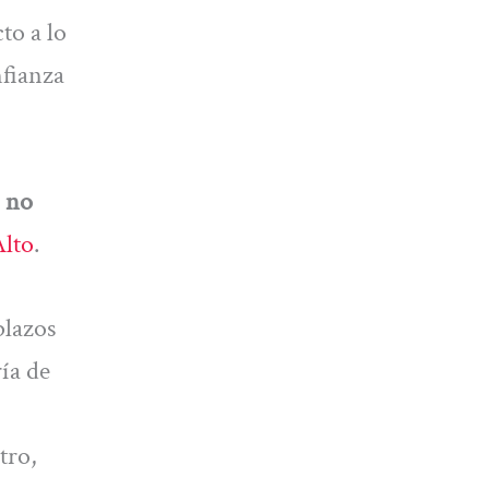
to a lo
nfianza
no
Alto
.
plazos
ría de
tro,