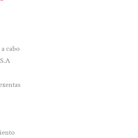
 a cabo
 S.A
exentas
miento