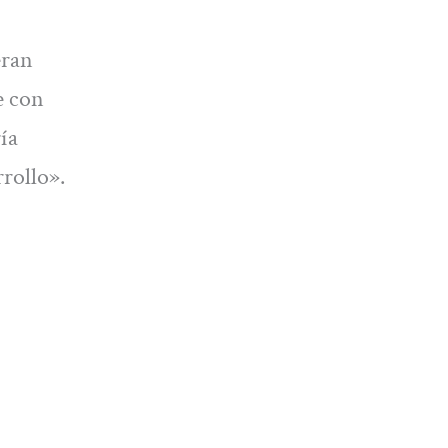
eran
e con
ía
rollo».