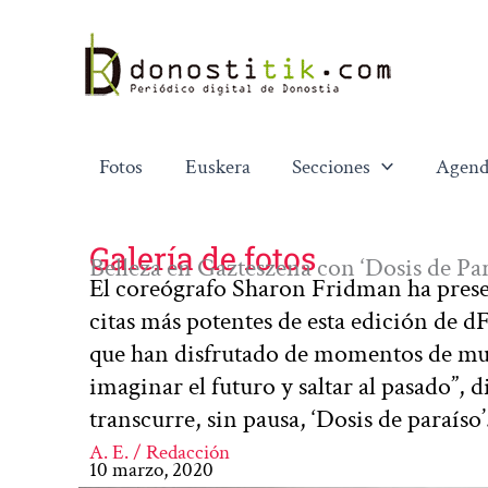
Ir
al
contenido
Fotos
Euskera
Secciones
Agend
Galería de fotos
Belleza en Gazteszena con ‘Dosis de Par
El coreógrafo Sharon Fridman ha presen
citas más potentes de esta edición de d
que han disfrutado de momentos de much
imaginar el futuro y saltar al pasado”, 
transcurre, sin pausa, ‘Dosis de paraíso’
A. E. / Redacción
10 marzo, 2020