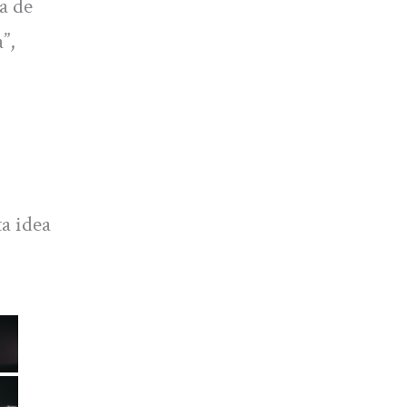
a de
”,
ta idea