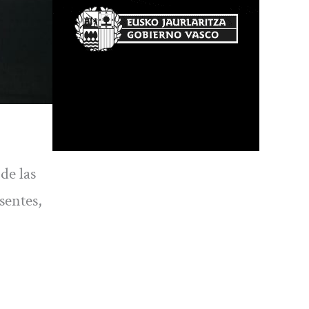
de las
sentes,