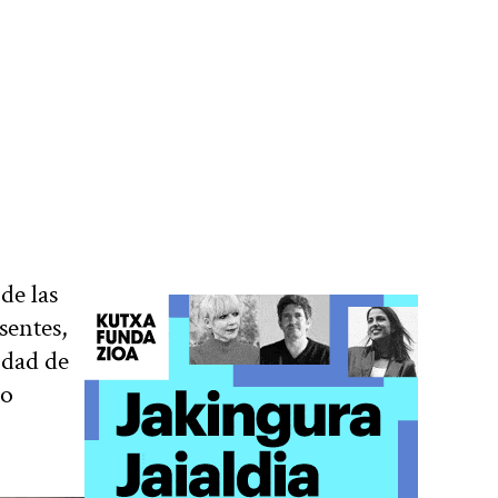
de las
sentes,
idad de
do