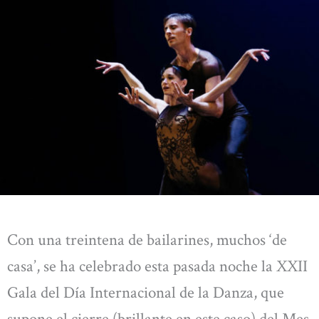
Con una treintena de bailarines, muchos ‘de
casa’, se ha celebrado esta pasada noche la XXII
Gala del Día Internacional de la Danza, que