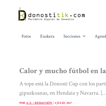
Ir
al
contenido
Fotos
Euskera
Secciones
Agend
Calor y mucho fútbol en l
A tope está la Donosti Cup con los part
gipuzkoanas, en Hendaia y Navarra. [
POR
A. E. / REDACCIÓN
/
4 JULIO, 2017