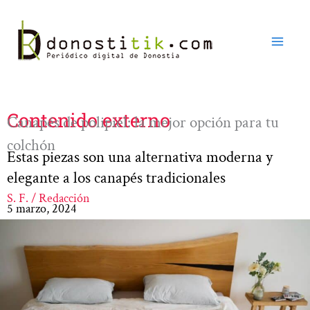
Ir
al
contenido
Contenido externo
Canapés de polipiel: la mejor opción para tu
colchón
Estas piezas son una alternativa moderna y
elegante a los canapés tradicionales
S. F. / Redacción
5 marzo, 2024