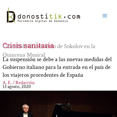
Ir
al
contenido
Crisis sanitaria
Cancelado el concierto de Sokolov en la
Quincena Musical
La suspensión se debe a las nuevas medidas del
Gobierno italiano para la entrada en el país de
los viajeros procedentes de España
A. E. / Redacción
13 agosto, 2020