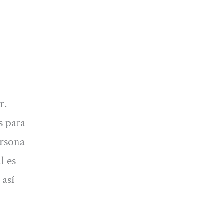
r.
s para
ersona
l es
 así