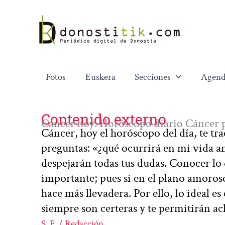
Ir
al
contenido
Fotos
Euskera
Secciones
Agend
Contenido externo
Cáncer hoy: Horóscopo diario Cáncer p
Cáncer, hoy el horóscopo del día, te tra
preguntas: «¿qué ocurrirá en mi vida a
despejarán todas tus dudas. Conocer lo
importante; pues si en el plano amoroso 
hace más llevadera. Por ello, lo ideal e
siempre son certeras y te permitirán a
S. F. / Redacción