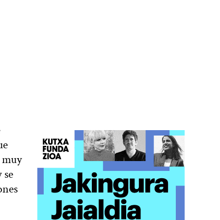
e
ue
s muy
 se
iones