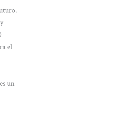
uturo.
uy
0
ra el
es un