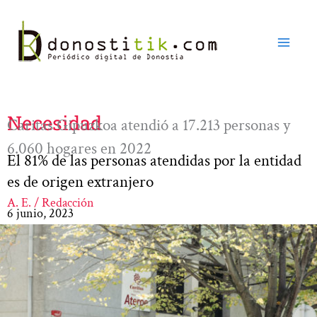
Ir
al
contenido
Necesidad
Caritas Gipuzkoa atendió a 17.213 personas y
6.060 hogares en 2022
El 81% de las personas atendidas por la entidad
es de origen extranjero
A. E. / Redacción
6 junio, 2023