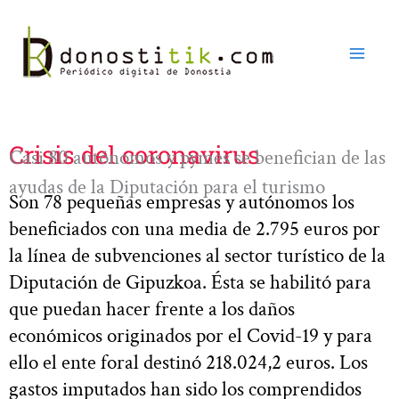
Ir
al
contenido
Crisis del coronavirus
Casi 80 autónomos y pymes se benefician de las
ayudas de la Diputación para el turismo
Son 78 pequeñas empresas y autónomos los
beneficiados con una media de 2.795 euros por
la línea de subvenciones al sector turístico de la
Diputación de Gipuzkoa. Ésta se habilitó para
que puedan hacer frente a los daños
económicos originados por el Covid-19 y para
ello el ente foral destinó 218.024,2 euros. Los
gastos imputados han sido los comprendidos