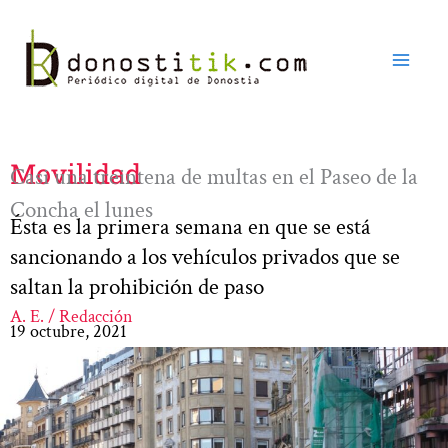
Ir
al
contenido
Movilidad
Casi una treintena de multas en el Paseo de la
Concha el lunes
Ésta es la primera semana en que se está
sancionando a los vehículos privados que se
saltan la prohibición de paso
A. E. / Redacción
19 octubre, 2021