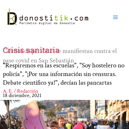
Ir
al
contenido
Crisis sanitaria
Cientos de personas se manifiestan contra el
pase covid en San Sebastián
"Respiremos en las escuelas", "Soy hostelero no
policía", "¡Por una información sin censuras.
Debate científico ya!", decían las pancartas
A. E. / Redacción
18 diciembre, 2021