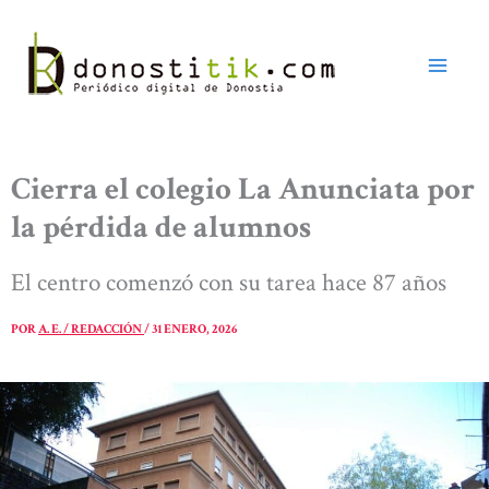
Ir
al
contenido
Cierra el colegio La Anunciata por
la pérdida de alumnos
El centro comenzó con su tarea hace 87 años
POR
A. E. / REDACCIÓN
/
31 ENERO, 2026