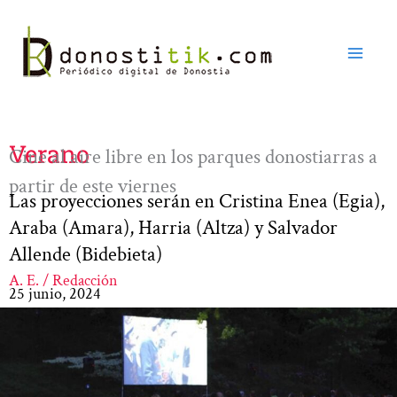
Ir
al
contenido
Verano
Cine al aire libre en los parques donostiarras a
partir de este viernes
Las proyecciones serán en Cristina Enea (Egia),
Araba (Amara), Harria (Altza) y Salvador
Allende (Bidebieta)
A. E. / Redacción
25 junio, 2024