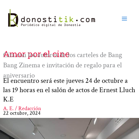
Ir
al
contenido
Amor por el cine
Cita con los autores de los carteles de Bang
Bang Zinema e invitación de regalo para el
aniversario
El encuentro será este jueves 24 de octubre a
las 19 horas en el salón de actos de Ernest Lluch
K.E
A. E. / Redacción
22 octubre, 2024