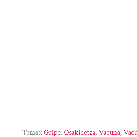
Temas:
Gripe
, 
Osakidetza
, 
Vacuna
, 
Vac