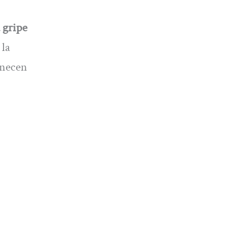
 gripe
 la
enecen