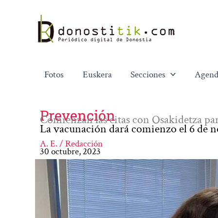
Ir
al
contenido
Fotos
Euskera
Secciones
Agend
Prevención
Comienzan las citas con Osakidetza par
La vacunación dará comienzo el 6 de n
A. E. / Redacción
30 octubre, 2023