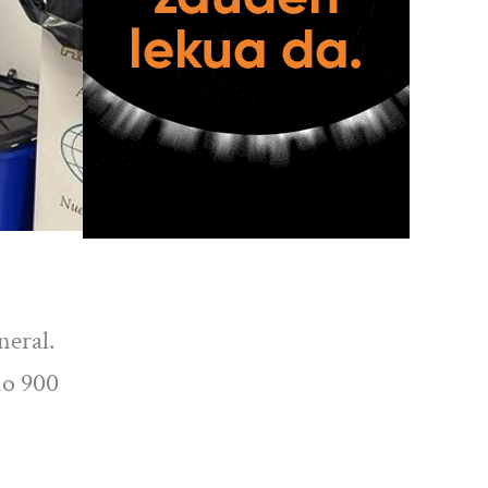
neral.
io 900