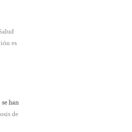
Salud
ción es
,
se han
osis de