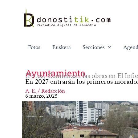
Ir
al
contenido
Fotos
Euskera
Secciones
Agend
Ayuntamiento
(Fotos) Comienzan las obras en El Infie
En 2027 entrarán los primeros morado
A. E. / Redacción
6 marzo, 2025