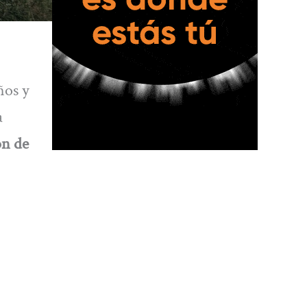
ños y
a
ón de