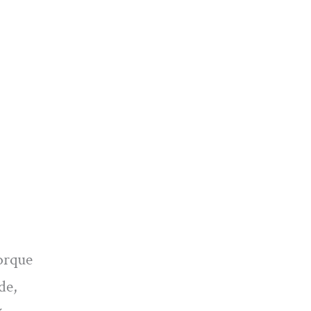
orque
de,