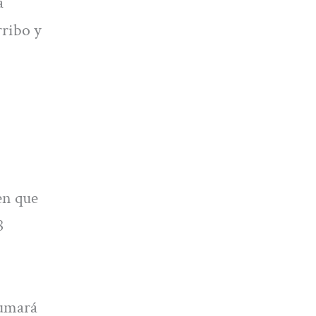
á
rribo y
en que
8
sumará