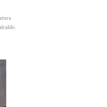
atura
lcalde.