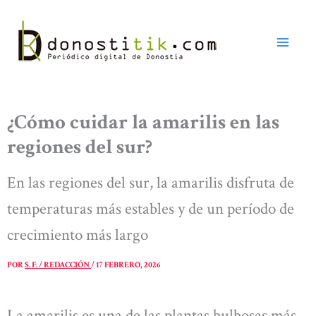
Ir
al
contenido
¿Cómo cuidar la amarilis en las
regiones del sur?
En las regiones del sur, la amarilis disfruta de
temperaturas más estables y de un período de
crecimiento más largo
POR
S. F. / REDACCIÓN
/
17 FEBRERO, 2026
La amarilis es una de las plantas bulbosas más