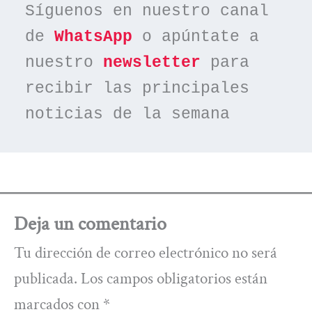
Síguenos en nuestro canal 
de 
WhatsApp
 o apúntate a 
nuestro 
newsletter
 para 
recibir las principales 
noticias de la semana
Deja un comentario
Tu dirección de correo electrónico no será
publicada.
Los campos obligatorios están
marcados con
*