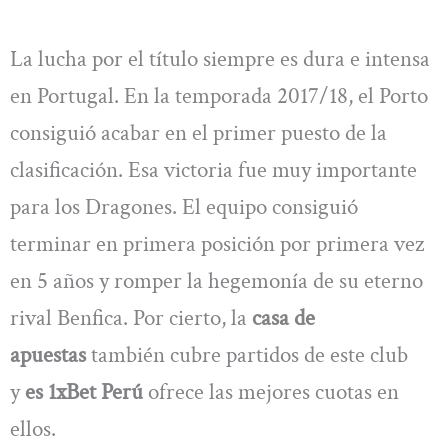
La lucha por el título siempre es dura e intensa
en Portugal. En la temporada 2017/18, el Porto
consiguió acabar en el primer puesto de la
clasificación. Esa victoria fue muy importante
para los Dragones. El equipo consiguió
terminar en primera posición por primera vez
en 5 años y romper la hegemonía de su eterno
rival Benfica. Por cierto, la
casa de
apuestas
también cubre partidos de este club
y
es 1xBet Perú
ofrece las mejores cuotas en
ellos.