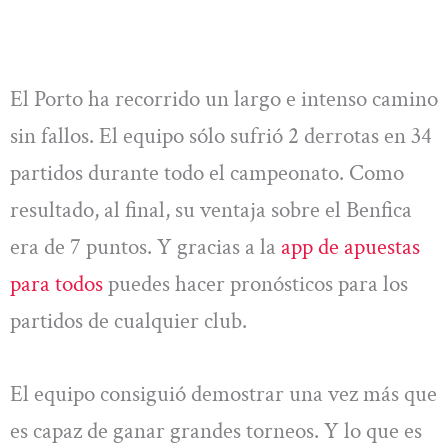
El Porto ha recorrido un largo e intenso camino
sin fallos. El equipo sólo sufrió 2 derrotas en 34
partidos durante todo el campeonato. Como
resultado, al final, su ventaja sobre el Benfica
era de 7 puntos. Y gracias a la
app de apuestas
para todos
puedes hacer pronósticos para los
partidos de cualquier club.
El equipo consiguió demostrar una vez más que
es capaz de ganar grandes torneos. Y lo que es