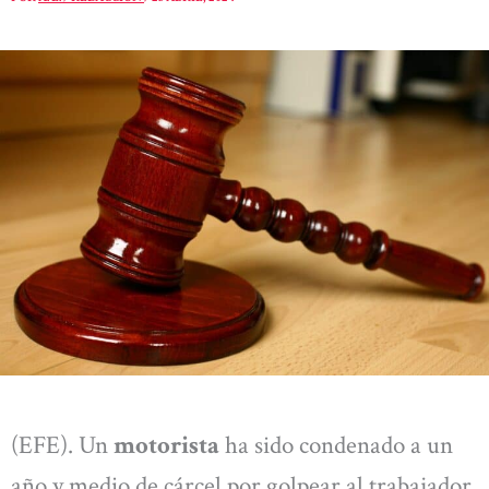
(EFE). Un
motorista
ha sido condenado a un
año y medio de cárcel por golpear al trabajador