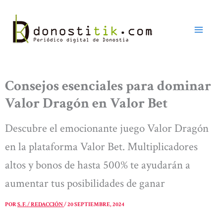
Ir
al
contenido
Consejos esenciales para dominar
Valor Dragón en Valor Bet
Descubre el emocionante juego Valor Dragón
en la plataforma Valor Bet. Multiplicadores
altos y bonos de hasta 500% te ayudarán a
aumentar tus posibilidades de ganar
POR
S. F. / REDACCIÓN
/
20 SEPTIEMBRE, 2024