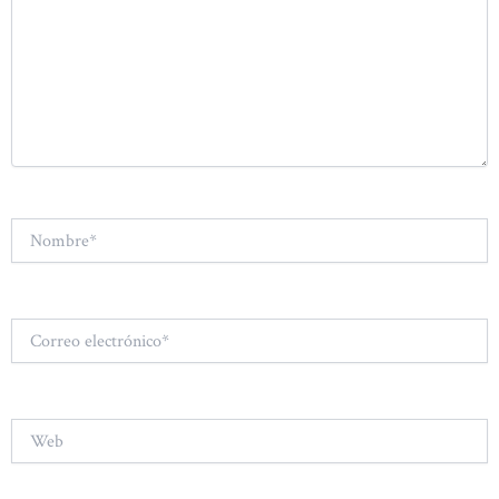
Nombre*
Correo
electrónico*
Web