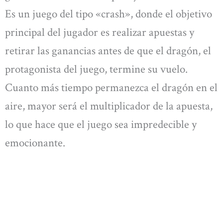
Es un juego del tipo «crash», donde el objetivo
principal del jugador es realizar apuestas y
retirar las ganancias antes de que el dragón, el
protagonista del juego, termine su vuelo.
Cuanto más tiempo permanezca el dragón en el
aire, mayor será el multiplicador de la apuesta,
lo que hace que el juego sea impredecible y
emocionante.