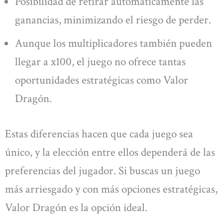
Posibilidad de retirar automáticamente las
ganancias, minimizando el riesgo de perder.
Aunque los multiplicadores también pueden
llegar a x100, el juego no ofrece tantas
oportunidades estratégicas como Valor
Dragón.
Estas diferencias hacen que cada juego sea
único, y la elección entre ellos dependerá de las
preferencias del jugador. Si buscas un juego
más arriesgado y con más opciones estratégicas,
Valor Dragón es la opción ideal.