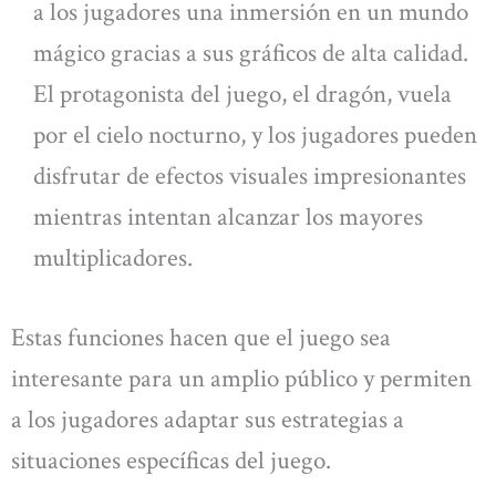
a los jugadores una inmersión en un mundo
mágico gracias a sus gráficos de alta calidad.
El protagonista del juego, el dragón, vuela
por el cielo nocturno, y los jugadores pueden
disfrutar de efectos visuales impresionantes
mientras intentan alcanzar los mayores
multiplicadores.
Estas funciones hacen que el juego sea
interesante para un amplio público y permiten
a los jugadores adaptar sus estrategias a
situaciones específicas del juego.