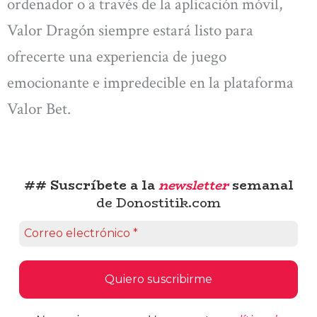
ordenador o a través de la aplicación móvil,
Valor Dragón siempre estará listo para
ofrecerte una experiencia de juego
emocionante e impredecible en la plataforma
Valor Bet.
## Suscríbete a la
newsletter
semanal
de Donostitik.com