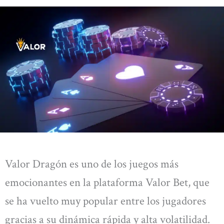
Valor Dragón es uno de los juegos más
emocionantes en la plataforma Valor Bet, que
se ha vuelto muy popular entre los jugadores
gracias a su dinámica rápida y alta volatilidad.