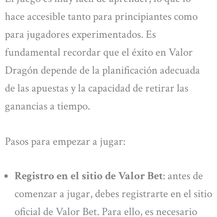
hace accesible tanto para principiantes como
para jugadores experimentados. Es
fundamental recordar que el éxito en Valor
Dragón depende de la planificación adecuada
de las apuestas y la capacidad de retirar las
ganancias a tiempo.
Pasos para empezar a jugar:
Registro en el sitio de Valor Bet
: antes de
comenzar a jugar, debes registrarte en el sitio
oficial de Valor Bet. Para ello, es necesario