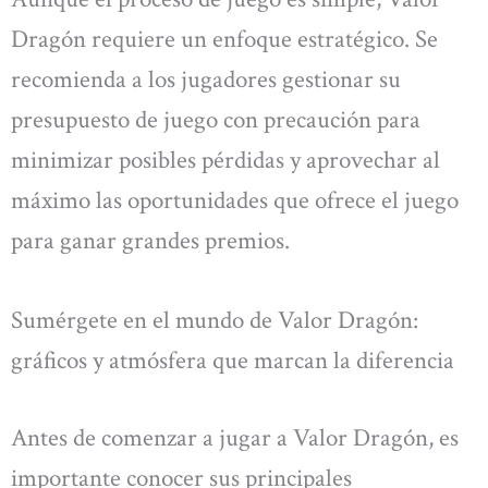
Dragón requiere un enfoque estratégico. Se
recomienda a los jugadores gestionar su
presupuesto de juego con precaución para
minimizar posibles pérdidas y aprovechar al
máximo las oportunidades que ofrece el juego
para ganar grandes premios.
Sumérgete en el mundo de Valor Dragón:
gráficos y atmósfera que marcan la diferencia
Antes de comenzar a jugar a Valor Dragón, es
importante conocer sus principales