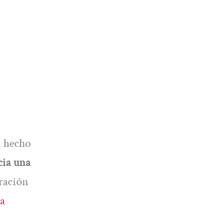
n hecho
cia una
tración
la