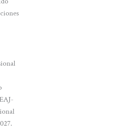
ido
cciones
sional
o
 EAJ-
ional
2027.