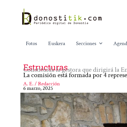
Ir
al
contenido
Fotos
Euskera
Secciones
Agend
Estructuras
Constituida la gestora que dirigirá la 
La comisión está formada por 4 repres
A. E. / Redacción
6 marzo, 2025