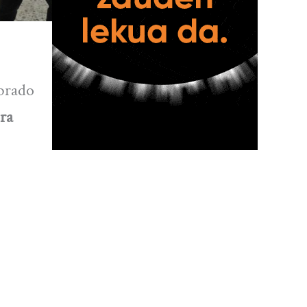
ebrado
ra