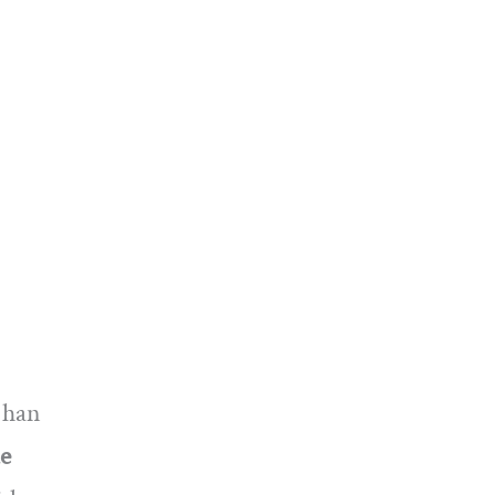
 han
de