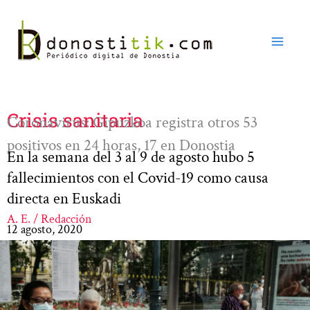
Ir
al
contenido
Crisis sanitaria
Coronavirus: Gipuzkoa registra otros 53
positivos en 24 horas, 17 en Donostia
En la semana del 3 al 9 de agosto hubo 5
fallecimientos con el Covid-19 como causa
directa en Euskadi
A. E. / Redacción
12 agosto, 2020