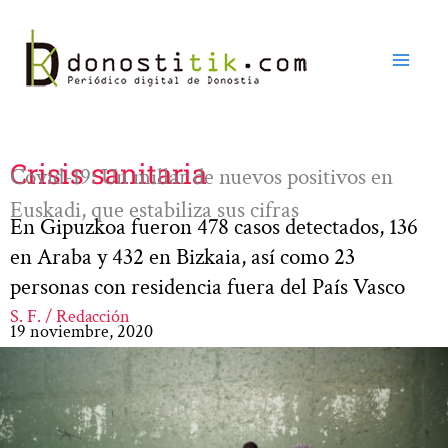
Ir
al
contenido
Crisis sanitaria
Covid-19: Un millar de nuevos positivos en
Euskadi, que estabiliza sus cifras
En Gipuzkoa fueron 478 casos detectados, 136
en Araba y 432 en Bizkaia, así como 23
personas con residencia fuera del País Vasco
S. F. / Redacción
19 noviembre, 2020